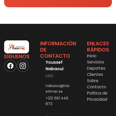
INFORMACIÓN
ENLACES
DE
RÁPIDOS
CONTACTO
SÍGUENOS
Inicio
Youssef
Servicios
Deportes
Nabaoui
Clientes
CEO
Sobre
nabaoui@rac
Contacto
etimer.se
Política de
+212 661 446
Privacidad
873