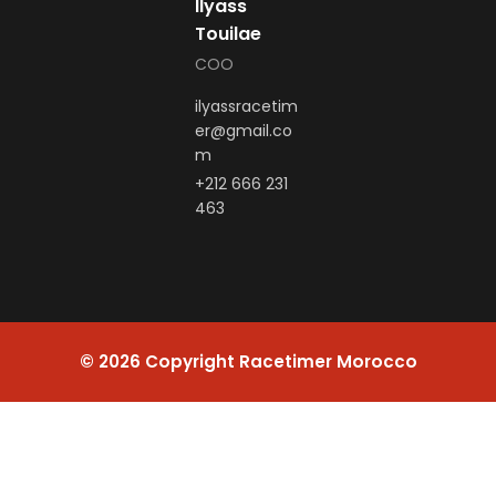
Ilyass
Touilae
COO
ilyassracetim
er@gmail.co
m
+212 666 231
463
© 2026 Copyright Racetimer Morocco