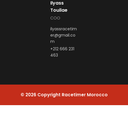
Ilyass
Touilae
COO
ilyassracetim
er@gmail.co
m
+212 666 231
463
© 2026 Copyright Racetimer Morocco