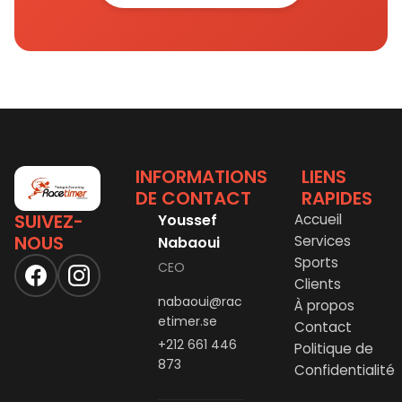
INFORMATIONS
LIENS
DE CONTACT
RAPIDES
SUIVEZ-
Youssef
Accueil
NOUS
Services
Nabaoui
Sports
CEO
Clients
nabaoui@rac
À propos
etimer.se
Contact
+212 661 446
Politique de
873
Confidentialité