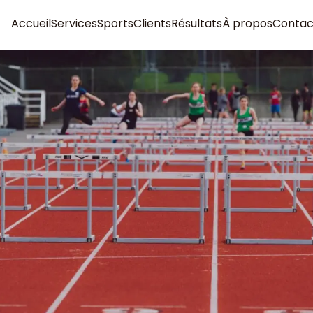
Accueil
Services
Sports
Clients
Résultats
À propos
Contac